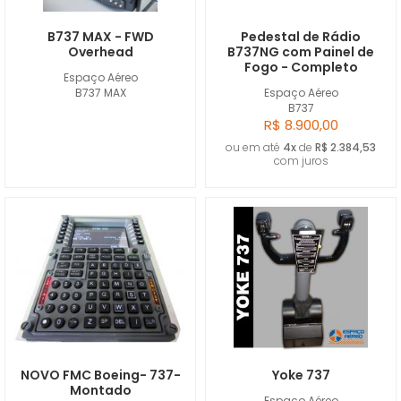
B737 MAX - FWD
Pedestal de Rádio
Overhead
B737NG com Painel de
Fogo - Completo
Espaço Aéreo
B737 MAX
Espaço Aéreo
B737
R$ 8.900,00
ou em até
4x
de
R$ 2.384,53
com juros
NOVO FMC Boeing- 737-
Yoke 737
Montado
Espaço Aéreo