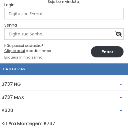
Seja bem vindo(a)
Login
Senha
Não possui cadastro?
Clique aqui
e cadastre-se.
Esqueci minha senha
CATEGORIAS
B737 NG
B737 MAX
B737NG - Cockpits
A320
B737 MAX - Cockpits
B737NG - AFT Overhead
Kit Pra Montegem B737
A320 - Cockpits
B737 MAX - AFT Overhead
B737NG - FWD Overhead