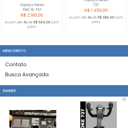
Espaço Aéreo
737
FMC B-737
R$ 1.450,00
R$ 2.180,00
ou em até
4x
de
R$ 388,49
com
juros
ou em até
4x
de
R$ 584,08
com
juros
MENU DIREITO
Contato
Busca Avançada
BANNER