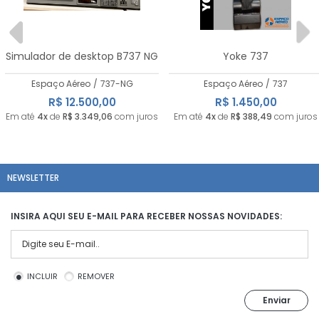
Simulador de desktop B737 NG
Yoke 737
Espaço Aéreo
/
737-NG
Espaço Aéreo
/
737
R$ 12.500,00
R$ 1.450,00
Em até
4x
de
R$ 3.349,06
com juros
Em até
4x
de
R$ 388,49
com juros
NEWSLETTER
INSIRA AQUI SEU E-MAIL PARA RECEBER NOSSAS NOVIDADES:
INCLUIR
REMOVER
Enviar