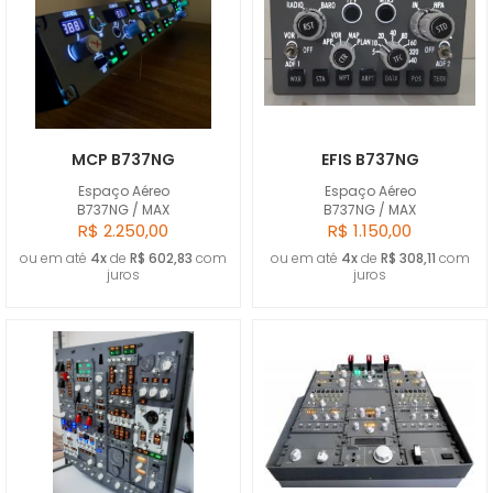
MCP B737NG
EFIS B737NG
Espaço Aéreo
Espaço Aéreo
B737NG / MAX
B737NG / MAX
R$ 2.250,00
R$ 1.150,00
ou em até
4x
de
R$ 602,83
com
ou em até
4x
de
R$ 308,11
com
juros
juros