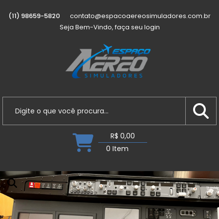
(11) 98659-5820
contato@espacoaereosimuladores.com.br
Seja Bem-Vindo, faça seu login
R$ 0,00
0 Item