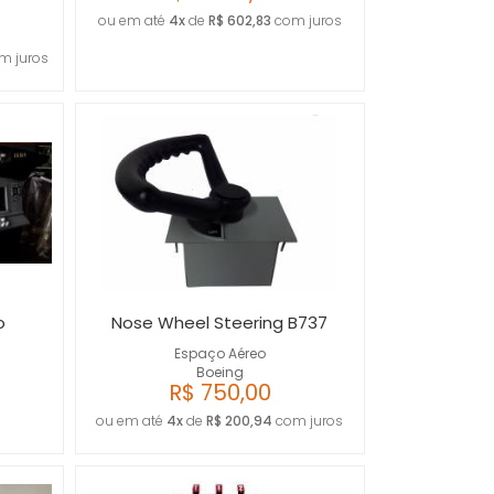
ou em até
4x
de
R$ 602,83
com juros
m juros
o
Nose Wheel Steering B737
Espaço Aéreo
Boeing
R$ 750,00
ou em até
4x
de
R$ 200,94
com juros