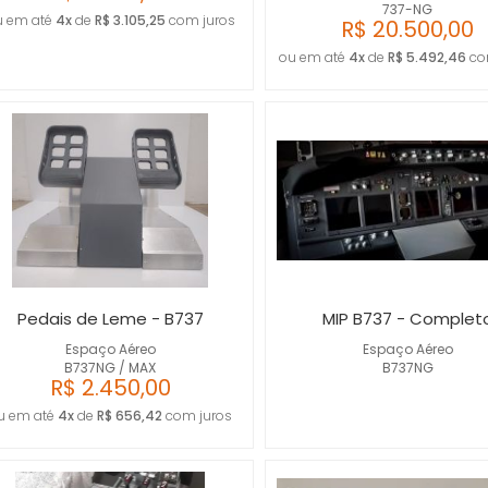
737-NG
u em até
4x
de
R$ 3.105,25
com juros
R$ 20.500,00
ou em até
4x
de
R$ 5.492,46
co
Pedais de Leme - B737
MIP B737 - Complet
Espaço Aéreo
Espaço Aéreo
B737NG / MAX
B737NG
R$ 2.450,00
u em até
4x
de
R$ 656,42
com juros