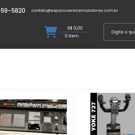
8659-5820
contato@espacoaereosimuladores.com.br
R$ 0,00
0 Item