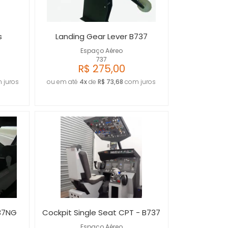
s
Landing Gear Lever B737
Espaço Aéreo
737
R$ 275,00
 juros
ou em até
4x
de
R$ 73,68
com juros
37NG
Cockpit Single Seat CPT - B737
Espaço Aéreo