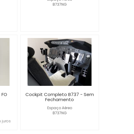
B737NG
o FO
Cockpit Completo B737 - Sem
Fechamento
Espaço Aéreo
B737NG
 juros