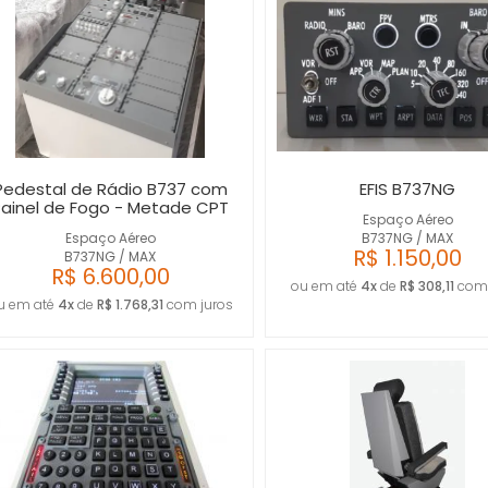
Pedestal de Rádio B737 com
EFIS B737NG
Painel de Fogo - Metade CPT
Espaço Aéreo
Espaço Aéreo
B737NG / MAX
R$ 1.150,00
B737NG / MAX
R$ 6.600,00
ou em até
4x
de
R$ 308,11
com 
u em até
4x
de
R$ 1.768,31
com juros