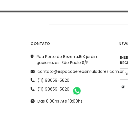
CONTATO
NEWS
Rua Porto do Bezerra,163 jardim
INS
guaianazes. São Paulo S/P
REC
contato@espacoaereosimuladores.com.br
(11) 98659-5820
(11) 98659-5820
Das 8:00hs Até 18:00hs