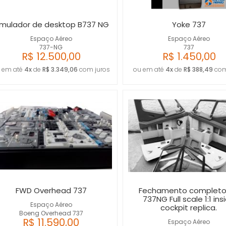
imulador de desktop B737 NG
Yoke 737
Espaço Aéreo
Espaço Aéreo
737-NG
737
R$ 12.500,00
R$ 1.450,00
 em até
4x
de
R$ 3.349,06
com juros
ou em até
4x
de
R$ 388,49
com
FWD Overhead 737
Fechamento completo
737NG Full scale 1:1 ins
Espaço Aéreo
cockpit replica.
Boeng Overhead 737
R$ 11.590,00
Espaço Aéreo