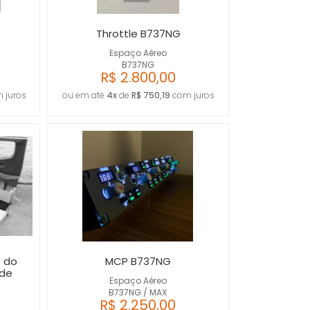
A - Z
Throttle B737NG
Espaço Aéreo
B737NG
R$ 2.800,00
 juros
ou em até
4x
de
R$ 750,19
com juros
 do
MCP B737NG
ide
Espaço Aéreo
B737NG / MAX
R$ 2.250,00