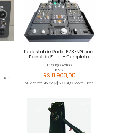
Pedestal de Rádio B737NG com
Painel de Fogo - Completo
Espaço Aéreo
B737
R$ 8.900,00
juros
ou em até
4x
de
R$ 2.384,53
com juros