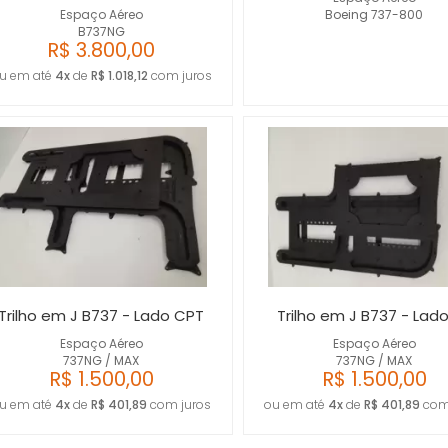
Espaço Aéreo
Boeing 737-800
B737NG
R$ 3.800,00
u em até
4x
de
R$ 1.018,12
com juros
Trilho em J B737 - Lado CPT
Trilho em J B737 - Lad
Espaço Aéreo
Espaço Aéreo
737NG / MAX
737NG / MAX
R$ 1.500,00
R$ 1.500,00
u em até
4x
de
R$ 401,89
com juros
ou em até
4x
de
R$ 401,89
com