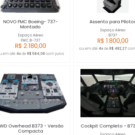
NOVO FMC Boeing- 737-
Assento para Piloto
Montado
Espaço Aéreo
Espaço Aéreo
B737
R$ 1.800,00
FMC B-737
R$ 2.180,00
ou em até
4x
de
R$ 482,27
com
u em até
4x
de
R$ 584,08
com juros
WD Overhead B373 - Versão
Cockpit Completo - B7
Compacta
Espaço Aéreo