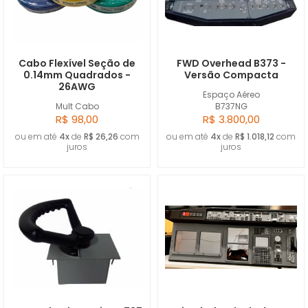
Cabo Flexível Seção de
FWD Overhead B373 -
0.14mm Quadrados -
Versão Compacta
26AWG
Espaço Aéreo
Mult Cabo
B737NG
R$ 98,00
R$ 3.800,00
ou em até
4x
de
R$ 26,26
com
ou em até
4x
de
R$ 1.018,12
com
juros
juros