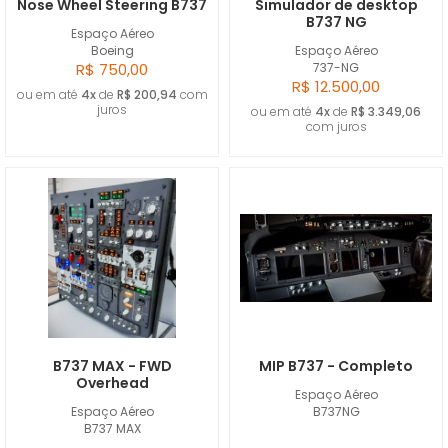
Nose Wheel Steering B737
Simulador de desktop
B737 NG
Espaço Aéreo
Boeing
Espaço Aéreo
R$ 750,00
737-NG
R$ 12.500,00
ou em até
4x
de
R$ 200,94
com
juros
ou em até
4x
de
R$ 3.349,06
com juros
B737 MAX - FWD
MIP B737 - Completo
Overhead
Espaço Aéreo
Espaço Aéreo
B737NG
B737 MAX