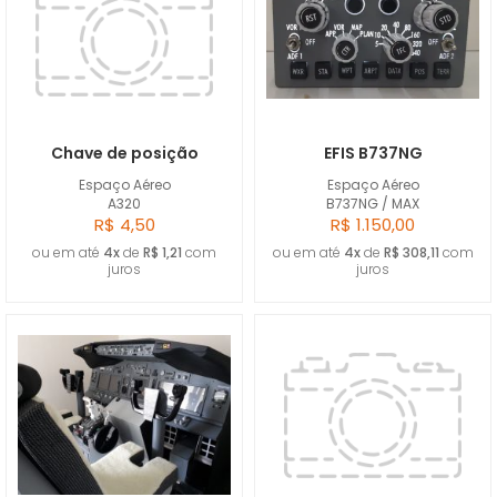
Chave de posição
EFIS B737NG
Espaço Aéreo
Espaço Aéreo
A320
B737NG / MAX
R$ 4,50
R$ 1.150,00
ou em até
4x
de
R$ 1,21
com
ou em até
4x
de
R$ 308,11
com
juros
juros