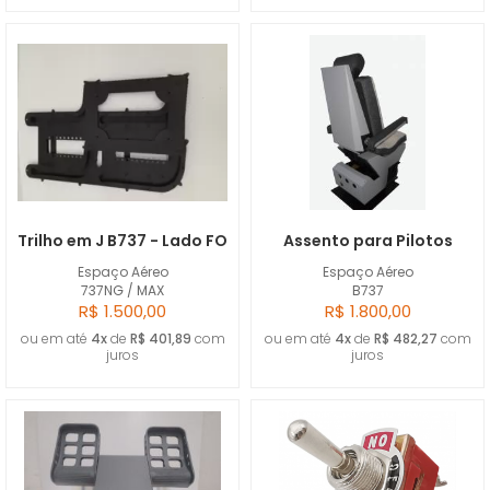
Trilho em J B737 - Lado FO
Assento para Pilotos
Espaço Aéreo
Espaço Aéreo
737NG / MAX
B737
R$ 1.500,00
R$ 1.800,00
ou em até
4x
de
R$ 401,89
com
ou em até
4x
de
R$ 482,27
com
juros
juros