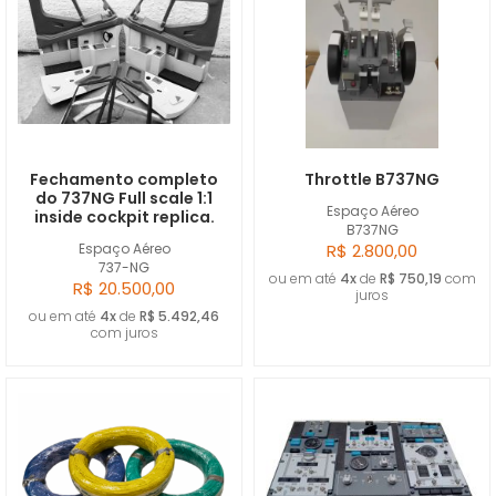
Fechamento completo
Throttle B737NG
do 737NG Full scale 1:1
Espaço Aéreo
inside cockpit replica.
B737NG
Espaço Aéreo
R$ 2.800,00
737-NG
ou em até
4x
de
R$ 750,19
com
R$ 20.500,00
juros
ou em até
4x
de
R$ 5.492,46
com juros