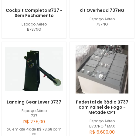
Cockpit Completo B737 -
Kit Overhead 737NG
Sem Fechamento
Espaço Aéreo
Espaço Aéreo
737NG
B737NG
Landing Gear Lever B737
Pedestal de Rádio B737
com Painel de Fogo -
Espaço Aéreo
Metade CPT
737
R$ 275,00
Espaço Aéreo
B737NG / MAX
ou em até
4x
de
R$ 73,68
com
R$ 6.600,00
juros