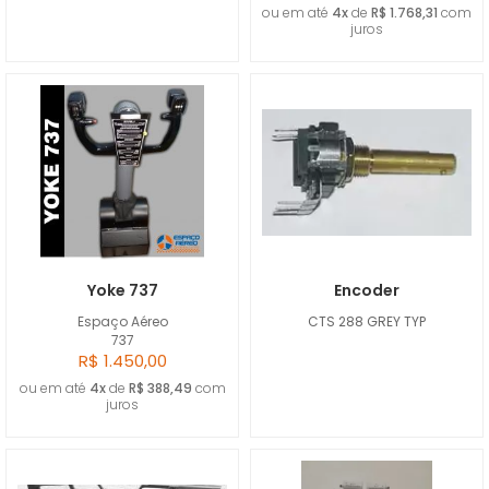
ou em até
4x
de
R$ 1.768,31
com
juros
Yoke 737
Encoder
Espaço Aéreo
CTS 288 GREY TYP
737
R$ 1.450,00
ou em até
4x
de
R$ 388,49
com
juros