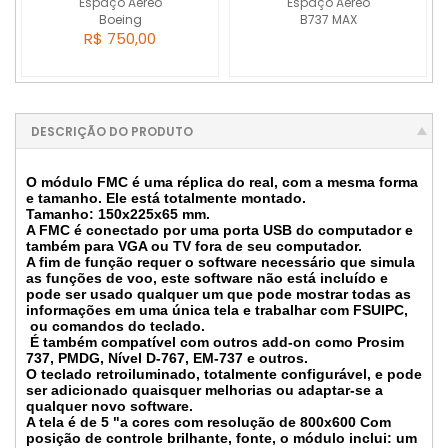
Espaço Aéreo
Espaço Aéreo
Boeing
B737 MAX
R$ 750,00
DESCRIÇÃO DO PRODUTO
O módulo FMC é uma réplica do real, com a mesma forma
e tamanho. Ele está totalmente montado.
Tamanho: 150x225x65 mm.
A FMC é conectado por uma porta USB do computador e
também para VGA ou TV fora de seu computador.
A fim de função requer o software necessário que simula
as funções de voo, este software não está incluído e
pode ser usado qualquer um que pode mostrar todas as
informações em uma única tela e trabalhar com FSUIPC,
ou comandos do teclado.
É também compatível com outros add-on como Prosim
737, PMDG, Nível D-767, EM-737 e outros.
O teclado retroiluminado, totalmente configurável, e pode
ser adicionado quaisquer melhorias ou adaptar-se a
qualquer novo software.
A tela é de 5 "a cores com resolução de 800x600 Com
posição de controle brilhante, fonte, o módulo inclui: um