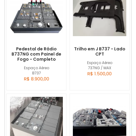
Pedestal de Rádio
Trilho em J B737 - Lado
B737NG com Painel de
CPT
Fogo - Completo
Espaço Aéreo
Espaço Aéreo
737NG / MAX
B737
R$ 1.500,00
R$ 8.900,00