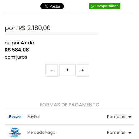
Compartilhar
por: R$
2.180,00
ou por
4x
de
R$
584,08
com juros
-
+
FORMAS DE PAGAMENTO
Parcelas
PayPal
1x sem juros de R$ 2.180,00
.
.
.
Parcelas
.
Mercado Pago
.
.
2x sem juros de R$ 1.090,00
.
.
.